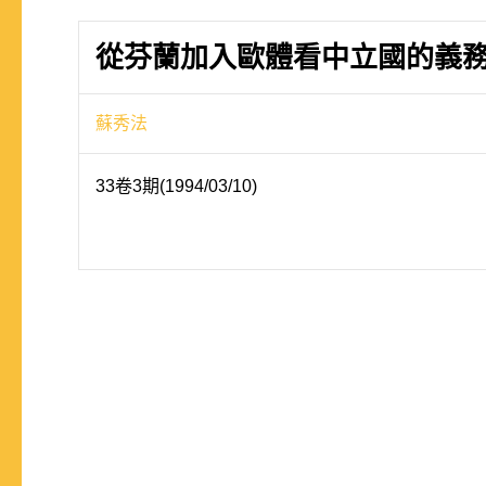
從芬蘭加入歐體看中立國的義
蘇秀法
33卷3期(1994/03/10)