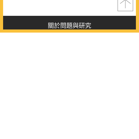
關於問題與研究
About this journal
最新消息
Latest issue
最新期刊
Latest issue
各期期刊
All issues
徵稿啟事
Contribution
聯絡我們
Contact