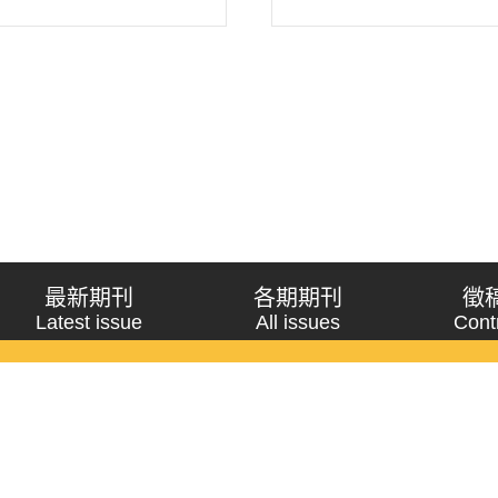
最新期刊
各期期刊
徵
Latest issue
All issues
Cont
《問題與研究》季刊 Wenti Yu Yanjiu
Copyright © 2021 Wenti Yu Yanjiu. All Rights Reserved.
獲「國科會人文社會科學研究中心」補助