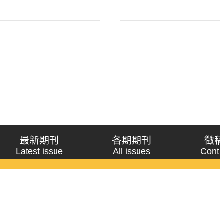
最新期刊
各期期刊
徵
Latest issue
All issues
Cont
《問題與研究》季刊 Wenti Yu Yanjiu
Copyright © 2021 Wenti Yu Yanjiu. All Rights Reserved.
獲「國科會人文社會科學研究中心」補助