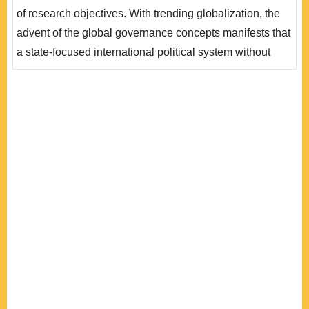
與知識論，俾有效解釋在國際政治中逐漸呈現的多元行為
of research objectives. With trending globalization, the
體治理現象。本文認為國際關係理論面臨三個問題的挑
advent of the global governance concepts manifests that
戰:一、如何解..
a state-focused international political system without
transnational sub-political groups has failed to respond
to complex changes in the international environment.
Accordingly, this challenges neo-realism, neo-
liberalism, and constructivism, which focus on the state-
centric approach and experience ex..