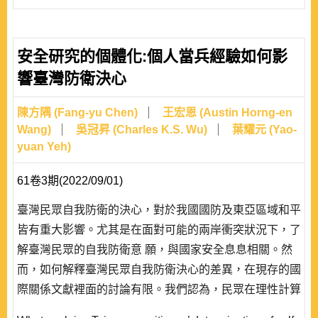
安全研究的個體化:個人當兵經驗如何影
響臺灣防衛決心
陳方隅 (Fang-yu Chen)
王宏恩 (Austin Horng-en
Wang)
吳冠昇 (Charles K.S. Wu)
葉耀元 (Yao-
yuan Yeh)
61卷3期(2022/09/01)
臺灣民眾自我防衛的決心，對於我國國防及東亞區域和平
皆有重大影響。尤其是在面對可能的兩岸衝突狀況下，了
解臺灣民眾的自我防衛意 願，與國家安全息息相關。然
而，如何解釋臺灣民眾自我防衛決心的差異，在現存的國
際關係文獻裡面的討論有限。我們認為，民眾在理性計算
是否願意參戰時，過去的從軍經驗是心理上最直接仰賴的