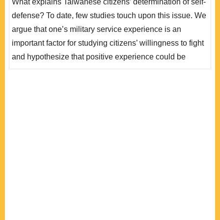
What explains Taiwanese citizens’ determination of self-
資訊，因此從軍經驗的好壞，理論上會影響民眾的自我防
defense? To date, few studies touch upon this issue. We
衛決心。本文把從軍經驗分成三個面向，包括軍種、覺得
argue that one’s military service experience is an
軍事訓練對上戰場的有用程度、以及從軍時與長官的相處
important factor for studying citizens’ willingness to fight
狀況，並於2..
and hypothesize that positive experience could be
conducive to higher willingness for self-defense as the
citizens feel they have the capabilities and preparations
for a conflict. We operationalize military service into
three dimensions: military branch, evaluation of
usefulness of milita..