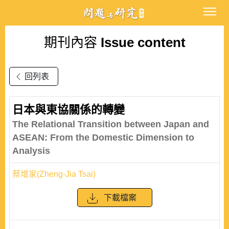
期刊內容
Issue content
回列表
日本與東協關係的轉變
The Relational Transition between Japan and
ASEAN: From the Domestic Dimension to
Analysis
蔡增家(Zheng-Jia Tsai)
下載檔案