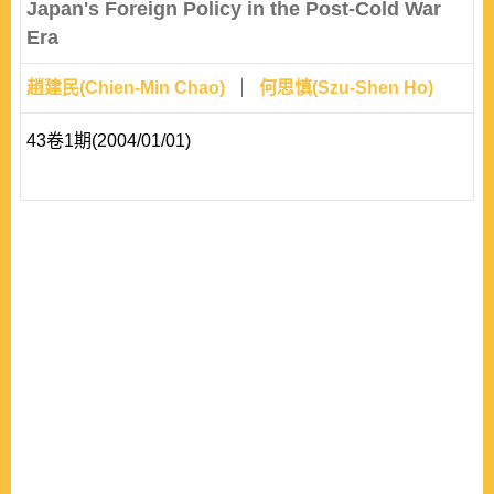
Japan's Foreign Policy in the Post-Cold War
Era
趙建民(Chien-Min Chao)
何思慎(Szu-Shen Ho)
43卷1期(2004/01/01)