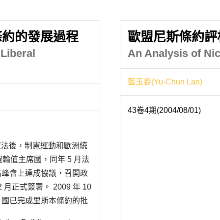
條約的發展過程
歐盟尼斯條約評
 Liberal
An Analysis of Nic
藍玉春(Yu-Chun Lan)
43卷4期(2004/08/01)
歐洲憲法後，制憲運動和歐洲統
盟輪值主席國，同年 5 月法
林高峰會上達成協議，召開政
正式簽署。 2009 年 10
7 國已完成里斯本條約的批
放至義大利外交..