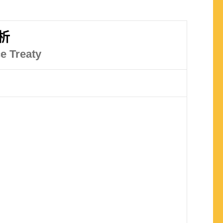
析
e Treaty