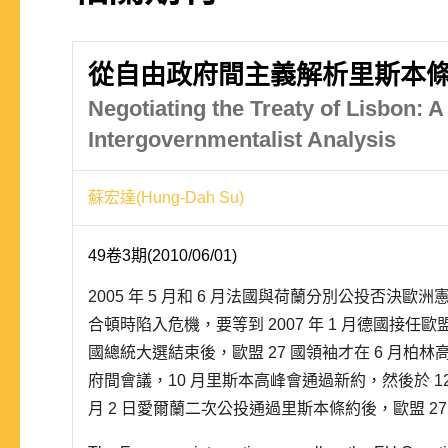
從自由政府間主義解析里斯本
Negotiating the Treaty of Lisbon: A
Intergovernmentalist Analysis
蘇宏達(Hung-Dah Su)
49卷3期(2010/06/01)
2005 年 5 月和 6 月法國與荷蘭分別公投否決
合頓時陷入危機，要等到 2007 年 1 月德國接任歐
國總統大選結束後，歐盟 27 國領袖才在 6 月柏
府間會議，10 月里斯本高峰會通過新約，然後於 12 月
月 2 日愛爾蘭二次公投通過里斯本條約後，歐盟 2
准程序，僅待愛爾蘭、捷克、波蘭和德國將批准書存