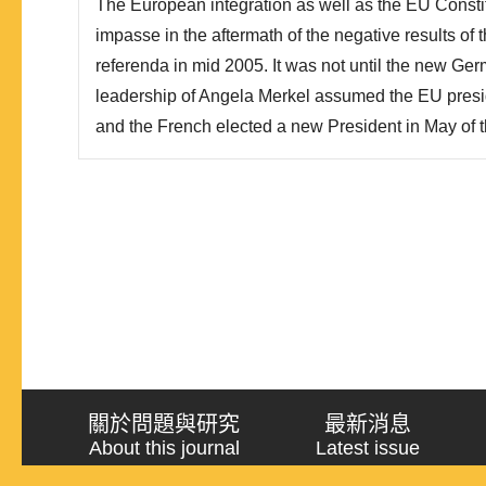
The European integration as well as the EU Consti
impasse in the aftermath of the negative results of
referenda in mid 2005. It was not until the new G
leadership of Angela Merkel assumed the EU pres
and the French elected a new President in May of 
its member states began working effectively to find 
this crisis. The Berlin European Council in June 20
compromi..
關於問題與研究
最新消息
About this journal
Latest issue