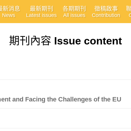
最新消息
最新期刊
各期期刊
徵稿啟事
News
Latest issues
All issues
Contribution
期刊內容
Issue content
ent and Facing the Challenges of the EU