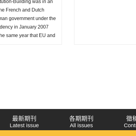
tution-Building was in an
 the French and Dutch
erman government under the
idency in January 2007
the same year that EU and
a solution to put an end to
07 finally adopted the
最新期刊
各期期刊
徵
Latest issue
All issues
Cont