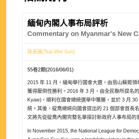
緬甸內閣人事布局評析
Commentary on Myanmar's New C
孫采薇(Tsai-Wei Sun)
55卷2期(2016/06/01)
2015 年 11 月，緬甸舉行國會大選，由翁山蘇姬
獲得壓倒性勝利。2016 年 3 月，由全民聯所提名的翁
Kyaw)，順利在國會總統選舉中獲勝，並於 3 月 
統。其後，碇喬總統向國會提出的 21 個部會首長
文將先從碇喬內閣完整名單探討新政府人事布局的
日相關的種種政治作為與安排，分析其欲展現的政
In November 2015, the National League for Demo
大國關係所..