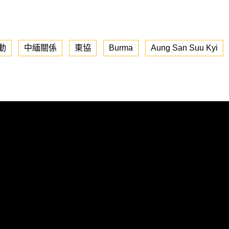
動
中緬關係
東協
Burma
Aung San Suu Kyi