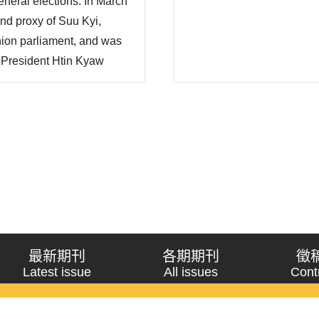
eneral elections. In March
nd proxy of Suu Kyi,
Union parliament, and was
 President Htin Kyaw
ntrol of 22 ministries.
el composition of Htin
最新期刊
各期期刊
徵
Latest issue
All issues
Cont