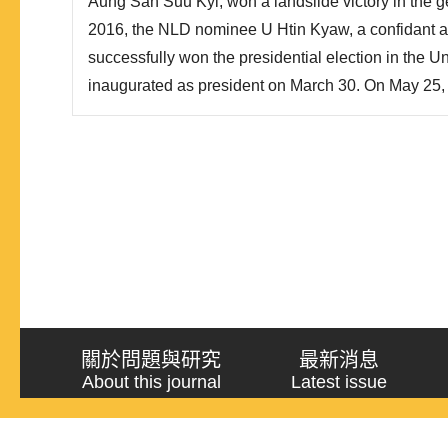
Aung San Suu Kyi, won a landslide victory in the g
2016, the NLD nominee U Htin Kyaw, a confidant a
successfully won the presidential election in the 
inaugurated as president on March 30. On May 25,
announced the final list of 21 ministers to assume co
This paper discusses the characteristics of personn
Kyaw’s cabinet..
關於問題與研究
最新消息
About this journal
Latest issue