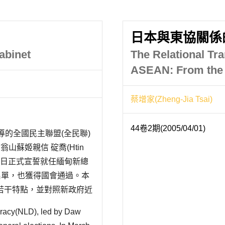
日本與東協關係
abinet
The Relational Tr
ASEAN: From the 
蔡增家(Zheng-Jia Tsai)
44卷2期(2005/04/01)
領導的全國民主聯盟(全民聯)
山蘇姬親信 碇喬(Htin
30 日正式宣誓就任緬甸新總
名單，也獲得國會通過。本
若干特點，並對照新政府近
治目標，以及對緬甸與中美
cracy(NLD), led by Daw