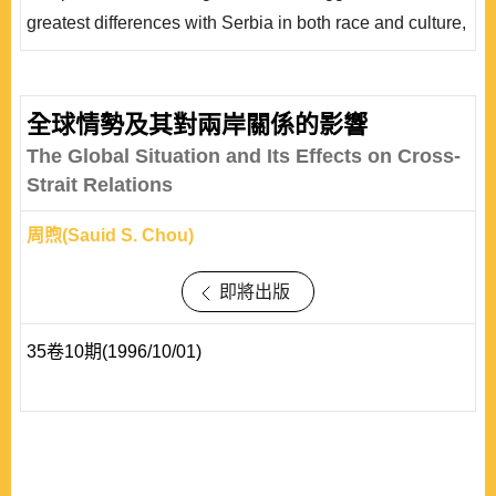
原因，「區域和平與..
greatest differences with Serbia in both race and culture,
still cannot achieve its independence until now when
compared with Slovenia, Croatia, Bosnia-Herzegovina,
and Macedonia, which were separated from the
全球情勢及其對兩岸關係的影響
Yugoslav Federation and all became independent
The Global Situation and Its Effects on Cross-
successively at the early 1990's. This article argues that
Strait Relations
the Kosovar Alb..
周煦(Sauid S. Chou)
即將出版
35卷10期(1996/10/01)