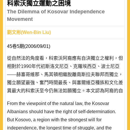
科索沃獨立運動之困境
The Dilemma of Kosovar Independence
Movement
劉文彬(Wen-Bin Liu)
45卷5期(2006/09/01)
從自然法的角度看，科索沃阿裔應有自決獨立之權利，但
相對於1990年代初斯洛文尼亞、克羅埃西亞、波士尼亞
——赫塞哥維那、馬其頓相繼脫離南斯拉夫聯邦而獨立，
獨立願望最強、奮鬥時間最長、與塞爾維亞種族和文化差
異最大的科索沃至今仍無法如願獨立。本文認為阿裔的自
決權乃因受制於科索沃歷史地位的爭議、法律地位的束
From the viewpoint of the natural law, the Kosovar
縛、阿裔實力不足以及國際社會不支持等四項障礙而無法
Albanians should have the right of self-determination.
實現。在國際社會的態度方面，本文指出「維持區域權力
But Kosovo, a region with the strongest will for
平衡」並非國際社會重要成員不願支持科索沃獨立的主要
independence, the longest time of struggle, and the