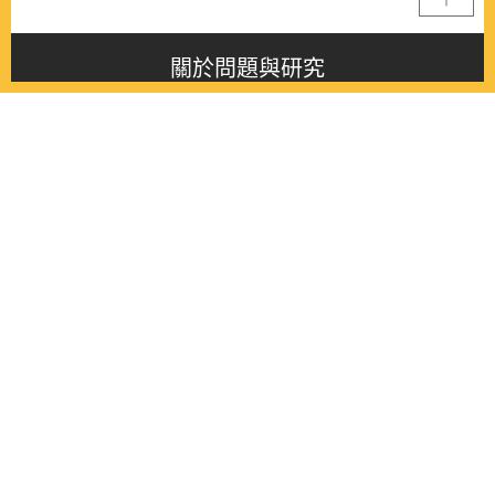
關於問題與研究
About this journal
最新消息
Latest issue
最新期刊
Latest issue
各期期刊
All issues
徵稿啟事
Contribution
聯絡我們
Contact