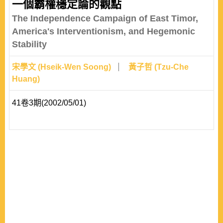
一個霸權穩定論的觀點
The Independence Campaign of East Timor,
America's Interventionism, and Hegemonic
Stability
宋學文 (Hseik-Wen Soong)
黃子哲 (Tzu-Che
Huang)
41卷3期(2002/05/01)