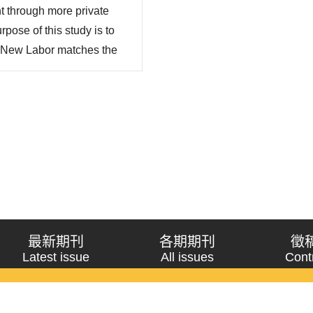
t through more private
pose of this study is to
e New Labor matches the
 why and how PFI has been
ite of oppositions within
最新期刊
各期期刊
徵
Latest issue
All issues
Cont
《問題與研究》季刊 Wenti Yu Yanjiu