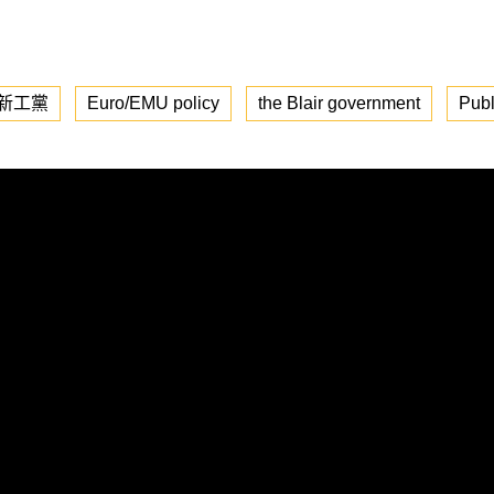
新工黨
Euro/EMU policy
the Blair government
Publ