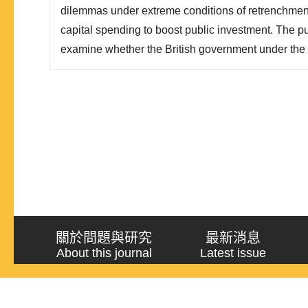
dilemmas under extreme conditions of retrenchmen
capital spending to boost public investment. The pur
examine whether the British government under th
hypothesis. Moreover, this study tries to find out
adopted and carried through by the New Labor in sp
the party. We ..
關於問題與研究
最新消息
About this journal
Latest issue