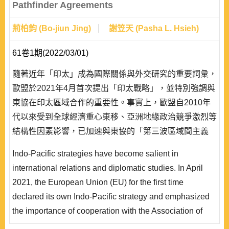
Pathfinder Agreements
荊柏鈞 (Bo-jiun Jing)
謝笠天 (Pasha L. Hsieh)
61卷1期(2022/03/01)
隨著近年「印太」成為國際關係與外交研究的重要詞彙，
歐盟於2021年4月首次提出「印太戰略」，並特別強調與
東協在印太區域合作的重要性。事實上，歐盟自2010年
代以來受到全球經濟重心東移、亞洲地緣政治競爭激烈等
結構性因素影響，已加速與東協的「第三波區域間主義
（Third Interregionalism）」發展；除與東協國家洽簽經
Indo-Pacific strategies have become salient in
濟協定，並於2020年底將原有與東協的對話夥伴關係升
international relations and diplomatic studies. In April
級為戰略夥伴關係。本文主張歐盟透過與東協國家洽簽經
2021, the European Union (EU) for the first time
濟協定以增強其「印太戰略」的效力，而雙邊升級的關係
declared its own Indo-Pacific strategy and emphasized
不但強化東協..
the importance of cooperation with the Association of
Southeast Asian Nations (ASEAN). In fact, global