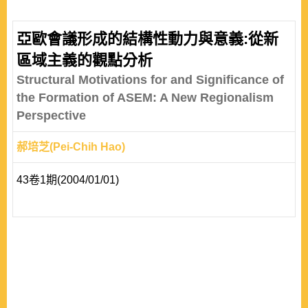
systemic factors such as the shift of economic power to
Asia and the intense geopolitical rivalry in the region
亞歐會議形成的結構性動力與意義:從新
have galvanized the evolution of the Third
區域主義的觀點分析
Interregionalism between the EU and ASEAN. Other
Structural Motivations for and Significance of
than economic agreements, both b..
the Formation of ASEM: A New Regionalism
Perspective
郝培芝(Pei-Chih Hao)
43卷1期(2004/01/01)