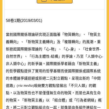
58卷1期(2019/03/01)
當前國際關係理論研究現正面臨著「物質轉向」、「物質主
義轉向」、「新物質主義轉向」及「複雜轉向」的風潮，重
新掀起國際關係理論的「心-物」、「心-身」、「社會世界-
自然世界」、「行為主體性-結構」的爭論，乃至「人類中心-
非人類中心」的新爭論。國際關係學者藉由「新物質主義」
的哲學觀點提供了實用的哲學基礎而使國際關係或國際系統
的本體論爭議迴避或拒絕二元對立觀點，呈現出新的「中間
via media
道路」(
)吸納雙方觀點發展出「不只人類」的觀
點，以及物質性也不是僅僅無生命的物質，而是也具有生命
的物質。「新物質主義」以 「組合體」或「行為者網絡」概
念，將二元對立觀點組合在一起，就像是由各組件連結在一