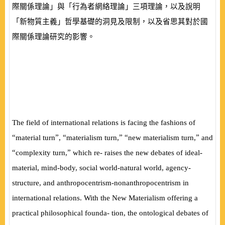
際關係理論」與「行為者網絡理論」三項理論，以及說明
「新物質主義」哲學基礎的洞見及限制，以及省思其對於國
際關係理論研究的影響。
The
fi
eld of international relations is facing the fashions of
“
”
“
” “
”
material turn
,
materialism turn,
new materialism turn,
and
“
”
complexity turn,
which re- raises the new debates of ideal-
material, mind-body, social world-natural world, agency-
structure, and anthropocentrism-nonanthropocentrism in
international relations. With the New Materialism offering a
practical philosophical founda- tion, the ontological debates of