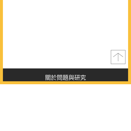
關於問題與研究
About this journal
最新消息
Latest issue
最新期刊
Latest issue