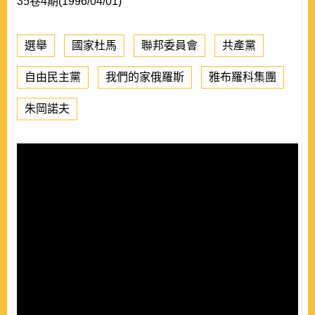
35卷4期(1996/04/01)
選舉
國家杜馬
聯邦委員會
共產黨
自由民主黨
我們的家俄羅斯
雅布羅科集團
朱岡諾夫