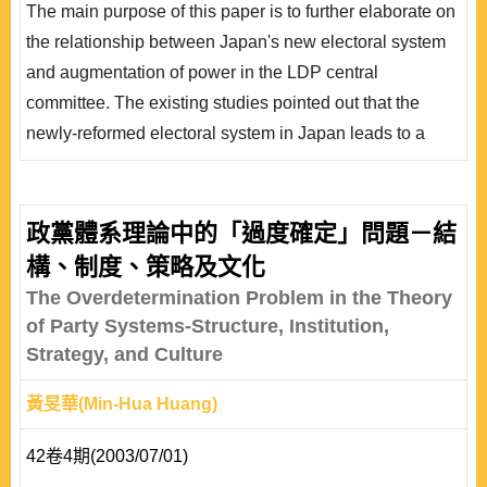
The main purpose of this paper is to further elaborate on
而言，派閥勢力應該保有足夠的生存空間，又為何會在新
the relationship between Japan's new electoral system
選舉制度下逐漸消退呢 ? 本文擬從候選人在新選舉制度
and augmentation of power in the LDP central
下的「趨中現象」、「政權公約」的黨中央主導、重複提
committee. The existing studies pointed out that the
名的設計與比例的提高，以及 「七十三歲屆..
newly-reformed electoral system in Japan leads to a
gradual decline of factions within the LDP while the
actual power of the LDP central committee was
elevated. However, this paper argues that if LDP's
政黨體系理論中的「過度確定」問題－結
nomination process in the new electoral system still
構、制度、策略及文化
complies with the principle of “incumbents first," which
The Overdetermination Problem in the Theory
w..
of Party Systems-Structure, Institution,
Strategy, and Culture
黃旻華(Min-Hua Huang)
42卷4期(2003/07/01)