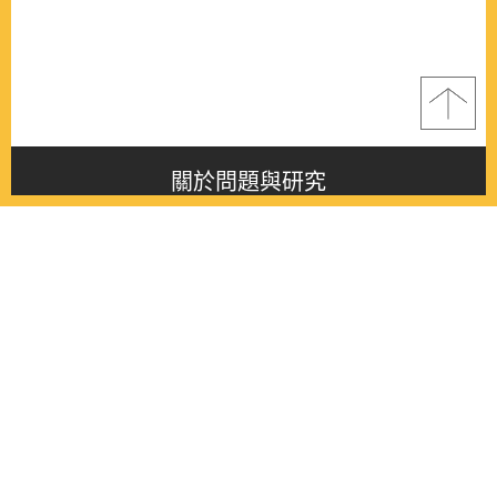
關於問題與研究
About this journal
最新消息
Latest issue
最新期刊
Latest issue
各期期刊
All issues
徵稿啟事
Contribution