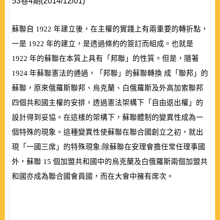
53卷4期(2014/12/01)
蘇聯自
1922
年建立後，在主權的實踐上有兩重要的轉折點，
一是
1922
年的建立，是透過條約的簽訂而組成。也就是
1922
年的蘇聯在本質上具有「邦聯」的性質。但是，隨著
1924
年蘇聯憲法的通過，「邦聯」的蘇聯轉換 成「聯邦」的
蘇聯，原來俄羅斯聯邦、烏克蘭、白俄羅斯及外高加索聯邦
四個共和國主權的安排，透過憲法架構下「自由退出權」的
設計得到妥協。在這樣的架構下，蘇聯體制的變異性成為一
個特殊的現象。這種變異性使蘇聯在聯合國創立之初，就出
現「一國三席」的特殊現象:除蘇聯在安理會擔任常任理事國
外，蘇聯
15
個加盟共和國中的烏克蘭及白俄羅斯兩個加盟共
和國亦成為聯合國會員國，而在大會中擁有席次。