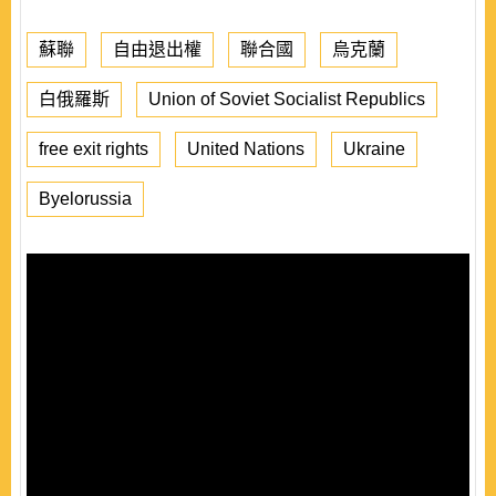
蘇聯
自由退出權
聯合國
烏克蘭
白俄羅斯
Union of Soviet Socialist Republics
free exit rights
United Nations
Ukraine
Byelorussia