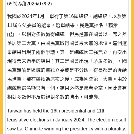
65卷2期(2026/07/02)
我國於2024年1月，舉行了第16屆總統、副總統，以及第
11屆立法委員的選舉。選舉結果，民進黨提名「賴蕭
配」，以相對多數贏得總統，但民進黨在國會以一席之差
落居第二大黨，由國民黨取得國會最大黨的地位。這個選
舉結果出現了兩個爭議，其一是總統因三強鼎立，再次出
現得票未過半的結果；其二是國會出現「矛盾多數」，國
民黨無論是區域的黨籍立委或是不分區，得票都是落後給
民進黨，卻在轉換為席次之後，成為國會第一大黨。由於
總統應選名額只有一個，結果必然是贏者全拿，因此會有
相對多數但不及於絕對多數的勝出，可能導..
Taiwan has held the 16th presidential and 11th
legislative elections in January 2024. The election result
saw Lai Ching-te winning the presidency with a plurality.