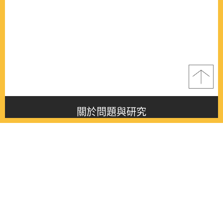
關於問題與研究
About this journal
最新消息
Latest issue
最新期刊
Latest issue
各期期刊
All issues