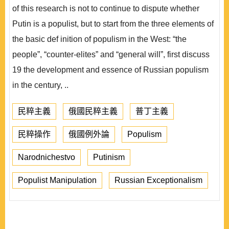
of this research is not to continue to dispute whether
Putin is a populist, but to start from the three elements of
the basic def inition of populism in the West: “the
people”, “counter-elites” and “general will”, first discuss
19 the development and essence of Russian populism
in the century, ..
民粹主義
俄國民粹主義
普丁主義
民粹操作
俄國例外論
Populism
Narodnichestvo
Putinism
Populist Manipulation
Russian Exceptionalism