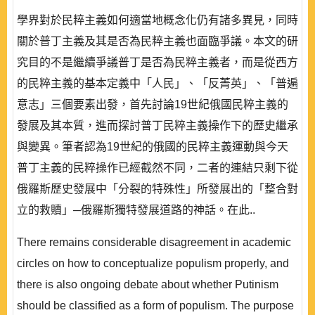
學界對於民粹主義如何適當地概念化仍有諸多異見，同時
關於普丁主義及其是否為民粹主義也面臨爭議。本文的研
究目的不是繼續爭議普丁是否為民粹主義者，而是從西方
的民粹主義的基本定義中「人民」、「反菁英」、「普遍
意志」三個要素出發，首先討論19世紀俄國民粹主義的
發展及其本質，進而探討普丁民粹主義操作下的歷史繼承
與變異。筆者認為19世紀的俄國的民粹主義運動與今天
普丁主義的民粹操作已經截然不同，二者的連結只剩下從
俄羅斯歷史發展中「分裂的特殊性」所發展出的「整合對
立的救贖」─俄羅斯獨特發展道路的神話。在此..
There remains considerable disagreement in academic
circles on how to conceptualize populism properly, and
there is also ongoing debate about whether Putinism
should be classified as a form of populism. The purpose