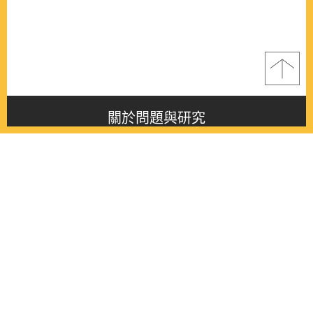
關於問題與研究
About this journal
最新消息
Latest issue
最新期刊
Latest issue
各期期刊
All issues
徵稿啟事