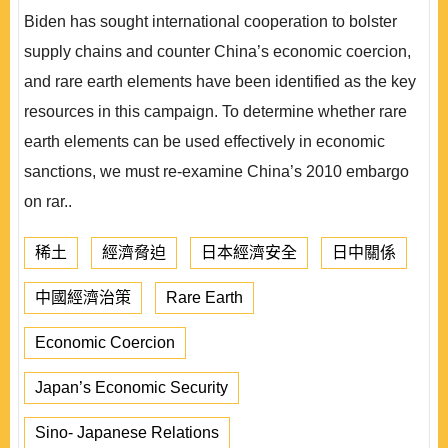
Biden has sought international cooperation to bolster
supply chains and counter China’s economic coercion,
and rare earth elements have been identified as the key
resources in this campaign. To determine whether rare
earth elements can be used effectively in economic
sanctions, we must re-examine China’s 2010 embargo
on rar..
稀土
經濟脅迫
日本經濟安全
日中關係
中國經濟治策
Rare Earth
Economic Coercion
Japan’s Economic Security
Sino- Japanese Relations