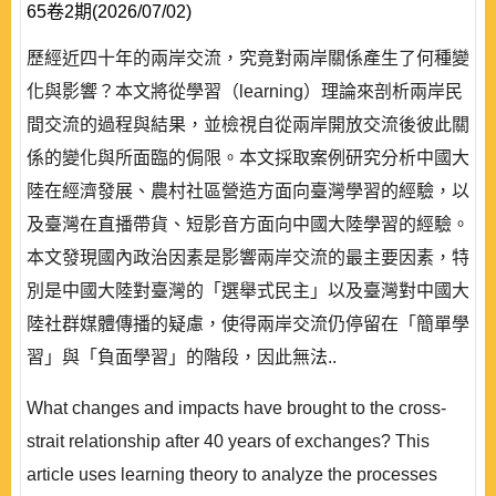
65卷2期(2026/07/02)
歷經近四十年的兩岸交流，究竟對兩岸關係產生了何種變
化與影響？本文將從學習（learning）理論來剖析兩岸民
間交流的過程與結果，並檢視自從兩岸開放交流後彼此關
係的變化與所面臨的侷限。本文採取案例研究分析中國大
陸在經濟發展、農村社區營造方面向臺灣學習的經驗，以
及臺灣在直播帶貨、短影音方面向中國大陸學習的經驗。
本文發現國內政治因素是影響兩岸交流的最主要因素，特
別是中國大陸對臺灣的「選舉式民主」以及臺灣對中國大
陸社群媒體傳播的疑慮，使得兩岸交流仍停留在「簡單學
習」與「負面學習」的階段，因此無法..
What changes and impacts have brought to the cross-
strait relationship after 40 years of exchanges? This
article uses learning theory to analyze the processes