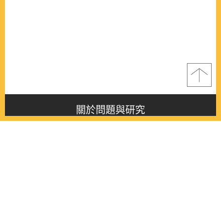
關於問題與研究
About this journal
最新消息
Latest issue
最新期刊
Latest issue
各期期刊
All issues