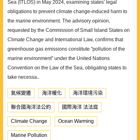
Sea (ITLOS) in May 2024, examining states’ legal
obligations to prevent climate change-induced harm to
the marine environment. The advisory opinion,
requested by the Commission of Small Island States on
Climate Change and International Law, confirms that
greenhouse gas emissions constitute “pollution of the
marine environment” under the United Nations
Convention on the Law of the Sea, obligating states to
take necessa..
氣候變遷
海洋暖化
海洋環境污染
聯合國海洋法公約
國際海洋 法法庭
Climate Change
Ocean Warming
Marine Pollution