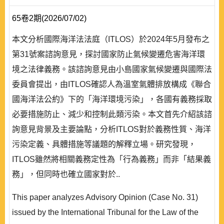
65卷2期(2026/07/02)
本文分析國際海洋法法庭（ITLOS）於2024年5月發布之
第31號案諮詢意見，探討國家防止氣候變遷危害海洋環
境之法律義務。該諮詢意見由小島國家氣候變遷與國際法
委員會提出，由ITLOS確認人為溫室氣體排放構成《聯合
國海洋法公約》下的「海洋環境污染」，各國有義務採取
必要措施防止、減少和控制此類污染。本文首先介紹該諮
詢意見背景及主要論點，分析ITLOS對於義務性質、海洋
污染定義、具體措施等議題的解釋立場。研究發現，
ITLOS雖然將相關義務定性為「行為義務」而非「結果義
務」，但同時也確立國家對於..
This paper analyzes Advisory Opinion (Case No. 31)
issued by the International Tribunal for the Law of the