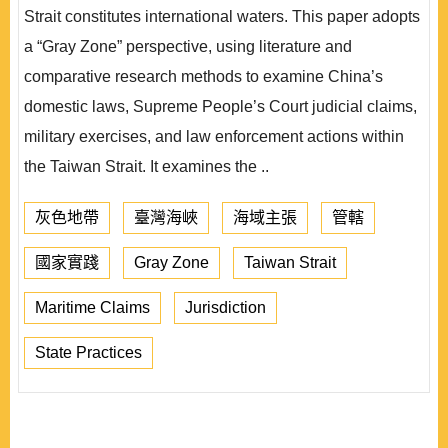
Strait constitutes international waters. This paper adopts
a “Gray Zone” perspective, using literature and
comparative research methods to examine China’s
domestic laws, Supreme People’s Court judicial claims,
military exercises, and law enforcement actions within
the Taiwan Strait. It examines the ..
灰色地帶
臺灣海峽
海域主張
管轄
國家實踐
Gray Zone
Taiwan Strait
Maritime Claims
Jurisdiction
State Practices