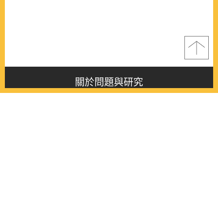
關於問題與研究
About this journal
最新消息
Latest issue
最新期刊
Latest issue
各期期刊
All issues
徵稿啟事