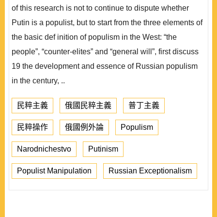
of this research is not to continue to dispute whether
Putin is a populist, but to start from the three elements of
the basic def inition of populism in the West: “the
people”, “counter-elites” and “general will”, first discuss
19 the development and essence of Russian populism
in the century, ..
民粹主義
俄國民粹主義
普丁主義
民粹操作
俄國例外論
Populism
Narodnichestvo
Putinism
Populist Manipulation
Russian Exceptionalism