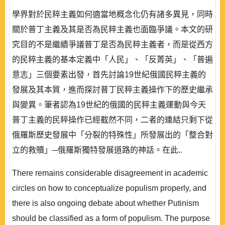
學界對於民粹主義如何適當地概念化仍有諸多異見，同時
關於普丁主義及其是否為民粹主義也面臨爭議。本文的研
究目的不是繼續爭議普丁是否為民粹主義者，而是從西方
的民粹主義的基本定義中「人民」、「反菁英」、「普遍
意志」三個要素出發，首先討論19世紀俄國民粹主義的
發展及其本質，進而探討普丁民粹主義操作下的歷史繼承
與變異。筆者認為19世紀的俄國的民粹主義運動與今天
普丁主義的民粹操作已經截然不同，二者的連結只剩下從
俄羅斯歷史發展中「分裂的特殊性」所發展出的「整合對
立的救贖」─俄羅斯獨特發展道路的神話。在此..
There remains considerable disagreement in academic
circles on how to conceptualize populism properly, and
there is also ongoing debate about whether Putinism
should be classified as a form of populism. The purpose