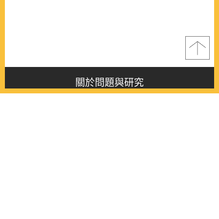
關於問題與研究
About this journal
最新消息
Latest issue
最新期刊
Latest issue
各期期刊
All issues
徵稿啟事