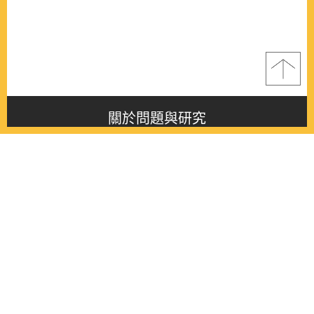
關於問題與研究
About this journal
最新消息
Latest issue
最新期刊
Latest issue
各期期刊
All issues
徵稿啟事