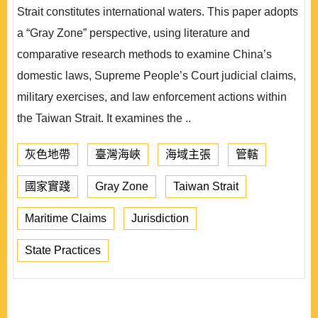
Strait constitutes international waters. This paper adopts
a “Gray Zone” perspective, using literature and
comparative research methods to examine China’s
domestic laws, Supreme People’s Court judicial claims,
military exercises, and law enforcement actions within
the Taiwan Strait. It examines the ..
灰色地帶
臺灣海峽
海域主張
管轄
國家實踐
Gray Zone
Taiwan Strait
Maritime Claims
Jurisdiction
State Practices