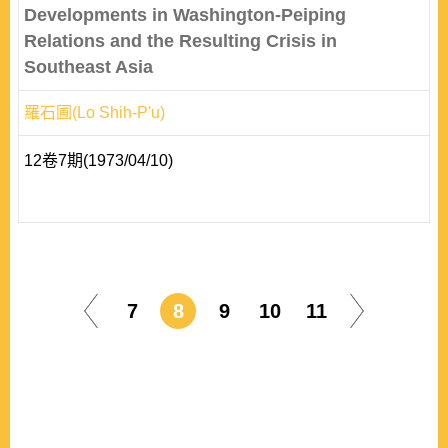
Developments in Washington-Peiping
Relations and the Resulting Crisis in
Southeast Asia
羅石圃(Lo Shih-P'u)
12卷7期(1973/04/10)
7
8
9
10
11