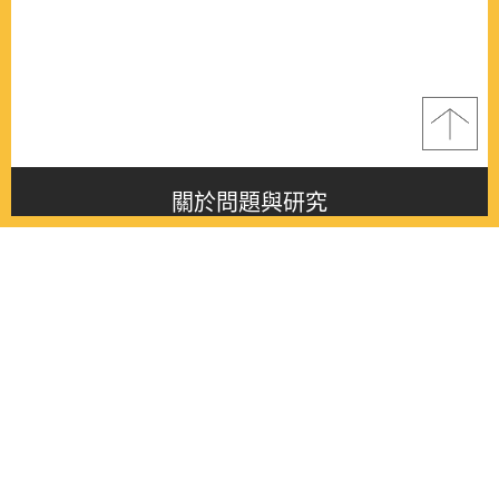
關於問題與研究
About this journal
最新消息
Latest issue
最新期刊
Latest issue
各期期刊
All issues
徵稿啟事