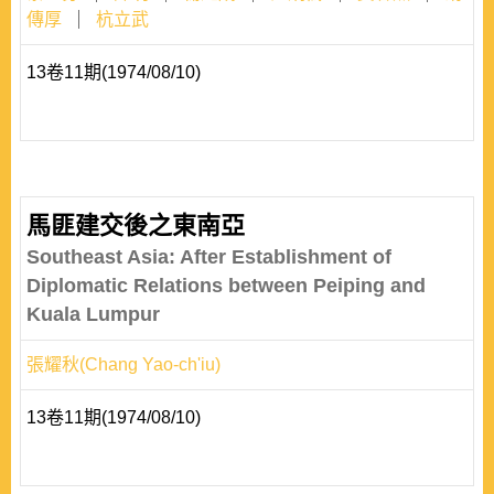
傳厚
杭立武
13卷11期(1974/08/10)
馬匪建交後之東南亞
Southeast Asia: After Establishment of
Diplomatic Relations between Peiping and
Kuala Lumpur
張耀秋(Chang Yao-ch'iu)
13卷11期(1974/08/10)