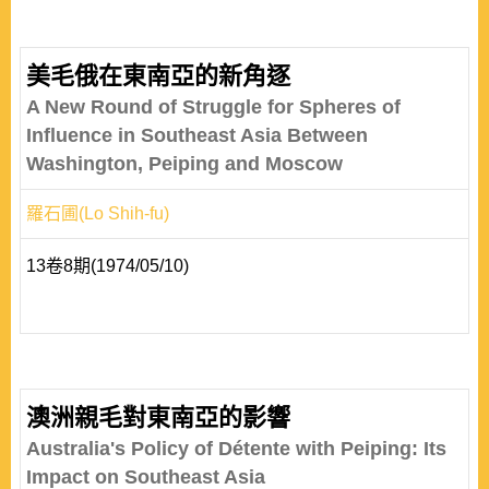
美毛俄在東南亞的新角逐
A New Round of Struggle for Spheres of
Influence in Southeast Asia Between
Washington, Peiping and Moscow
羅石圃(Lo Shih-fu)
13卷8期(1974/05/10)
澳洲親毛對東南亞的影響
Australia's Policy of Détente with Peiping: Its
Impact on Southeast Asia