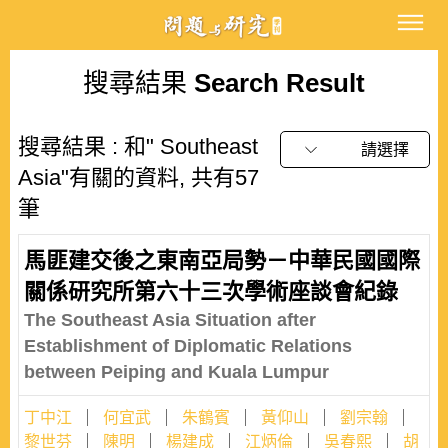
搜尋結果
Search Result
搜尋結果 : 和" Southeast
請選擇
Asia"有關的資料, 共有57
筆
馬匪建交後之東南亞局勢－中華民國國際
關係研究所第六十三次學術座談會紀錄
The Southeast Asia Situation after
Establishment of Diplomatic Relations
between Peiping and Kuala Lumpur
丁中江
何宜武
朱鶴賓
黃仰山
劉宗翰
黎世芬
陳明
楊建成
江炳倫
吳春熙
胡