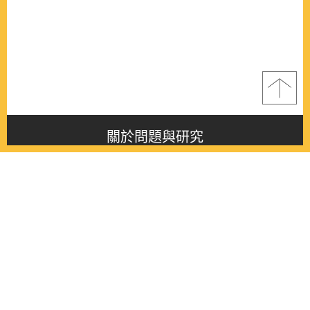
關於問題與研究
About this journal
最新消息
Latest issue
最新期刊
Latest issue
各期期刊
All issues