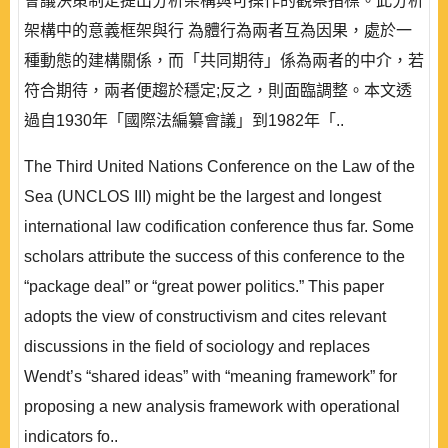
會議決策制定提出分析架構與可操作的觀察指標。此分析
架構中的意義框架與行 為體行為兩者互為因果，處於一
種動態的建構關係，而「共同期待」係為兩者的中介，若
符合期待，兩者便趨於穩定;反之，則面臨調整。本文透
過自1930年「國際法編纂會議」到1982年「..
The Third United Nations Conference on the Law of the
Sea (UNCLOS III) might be the largest and longest
international law codification conference thus far. Some
scholars attribute the success of this conference to the
“package deal” or “great power politics.” This paper
adopts the view of constructivism and cites relevant
discussions in the field of sociology and replaces
Wendt’s “shared ideas” with “meaning framework” for
proposing a new analysis framework with operational
indicators fo..