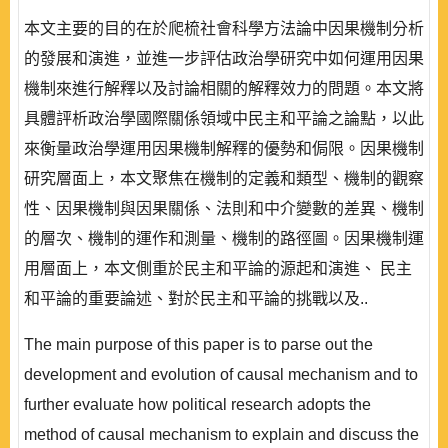
本文主要的目的在於爬梳社會科學方法論中因果機制分析
的發展和演進，並進一步評估政治學研究中如何運用因果
機制來進行解釋以及討論相關的解釋效力的問題。本文將
具體評析政治學國際關係領域中民主和平論之論點，以此
來衡量政治學運用因果機制解釋的優勢和侷限。因果機制
研究層面上，本文聚焦在機制的定義和類型、機制的觀察
性、因果機制與因果關係、法則和中介變數的差異、機制
的層次、機制的運作和測量、機制的路徑圖。因果機制運
用層面上，本文側重於民主和平論的源起和演進、 民主
和平論的重要論述、對於民主和平論的挑戰以及..
The main purpose of this paper is to parse out the
development and evolution of causal mechanism and to
further evaluate how political research adopts the
method of causal mechanism to explain and discuss the