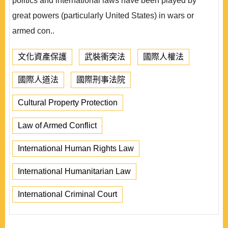
politics and international laws have been played by
great powers (particularly United States) in wars or
armed con..
文化資產保護
武裝衝突法
國際人權法
國際人道法
國際刑事法院
Cultural Property Protection
Law of Armed Conflict
International Human Rights Law
International Humanitarian Law
International Criminal Court