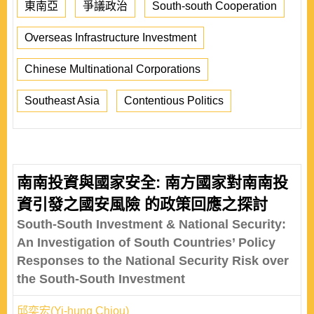
東南亞
爭議政治
South-south Cooperation
Overseas Infrastructure Investment
Chinese Multinational Corporations
Southeast Asia
Contentious Politics
南南投資與國家安全: 南方國家對南南投
資引發之國安風險 的政策回應之探討
South-South Investment & National Security:
An Investigation of South Countries’ Policy
Responses to the National Security Risk over
the South-South Investment
邱奕宏(Yi-hung Chiou)