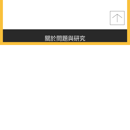
關於問題與研究
About this journal
最新消息
Latest issue
最新期刊
Latest issue
各期期刊
All issues
徵稿啟事
Contribution