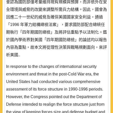
會認為國防部僅考量維持現有規模與預算，而非依外在安
全環境與威脅的改變來調整所需兵力結構。因此，國會為
因應二十一世紀的威脅及確保美國國家安全利益，通過
「1996 年軍力結構總檢法案」，要求國防部配合總統任
期執行「四年期國防總檢」及將評估重點予以法制化。鑑
於國內學術界對美國「四年期國防總檢」的論述均以報告
內容為重點，故本文將從理性決策與戰略規劃面向，來評
析美國..
In response to the changes of international security
environment and threat in the post-Cold War era, the
United States had conducted various comprehensive
assessment of its force structure in 1990-1996 periods.
However, the Congress pointed out the Department of
Defense intended to realign the force structure just from
the view of keeping forces size and defense budget and