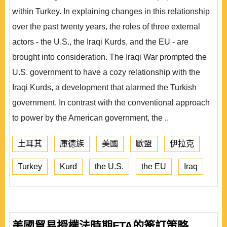
within Turkey. In explaining changes in this relationship
over the past twenty years, the roles of three external
actors - the U.S., the Iraqi Kurds, and the EU - are
brought into consideration. The Iraqi War prompted the
U.S. government to have a cozy relationship with the
Iraqi Kurds, a development that alarmed the Turkish
government. In contrast with the conventional approach
to power by the American government, the ..
土耳其
庫德族
美國
歐盟
伊拉克
Turkey
Kurd
the U.S.
the EU
Iraq
美國貿易授權法時期FTA的簽訂策略