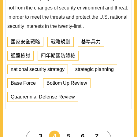
not from the changes of security environment and threat.
In order to meet the threats and protect the U.S. national
security interests in the twenty-first..
國家安全戰略
戰略規劃
基準兵力
通盤檢討
四年期國防總檢
national security strategy
strategic planning
Base Force
Bottom Up Review
Quadrennial Defense Review
3
4
5
6
7