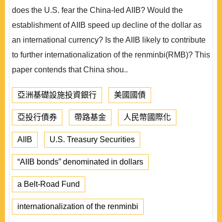
does the U.S. fear the China-led AIIB? Would the
establishment of AIIB speed up decline of the dollar as
an international currency? Is the AIIB likely to contribute
to further internationalization of the renminbi(RMB)? This
paper contends that China shou..
亞洲基礎設施投資銀行
美國國債
亞投行債券
帶路基金
人民幣國際化
AIIB
U.S. Treasury Securities
“AIIB bonds” denominated in dollars
a Belt-Road Fund
internationalization of the renminbi