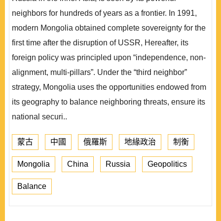
neighbors for hundreds of years as a frontier. In 1991,
modern Mongolia obtained complete sovereignty for the
first time after the disruption of USSR, Hereafter, its
foreign policy was principled upon “independence, non-
alignment, multi-pillars”. Under the “third neighbor”
strategy, Mongolia uses the opportunities endowed from
its geography to balance neighboring threats, ensure its
national securi..
蒙古
中國
俄羅斯
地緣政治
制衡
Mongolia
China
Russia
Geopolitics
Balance