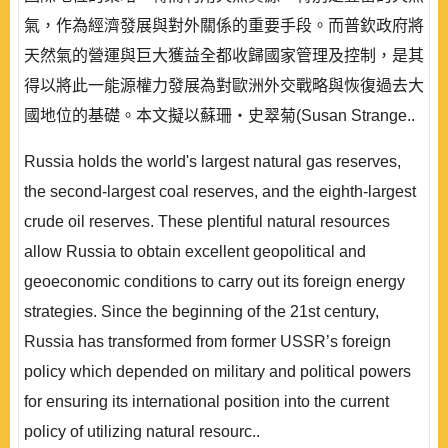
氣，作為經濟發展與對外關係的重要手段。而普欽政府將
天然氣的營運與巨大獲益全都收歸國家管理及控制，是其
得以將此一能源權力發展為對歐洲外交戰略與恢復過去大
國地位的基礎。本文擬以蘇珊‧史翠菊(Susan Strange..
Russia holds the world's largest natural gas reserves,
the second-largest coal reserves, and the eighth-largest
crude oil reserves. These plentiful natural resources
allow Russia to obtain excellent geopolitical and
geoeconomic conditions to carry out its foreign energy
strategies. Since the beginning of the 21st century,
Russia has transformed from former USSR’s foreign
policy which depended on military and political powers
for ensuring its international position into the current
policy of utilizing natural resourc..