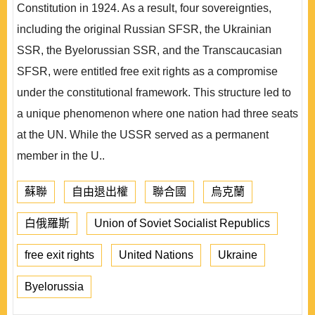
Constitution in 1924. As a result, four sovereignties,
including the original Russian SFSR, the Ukrainian
SSR, the Byelorussian SSR, and the Transcaucasian
SFSR, were entitled free exit rights as a compromise
under the constitutional framework. This structure led to
a unique phenomenon where one nation had three seats
at the UN. While the USSR served as a permanent
member in the U..
蘇聯
自由退出權
聯合國
烏克蘭
白俄羅斯
Union of Soviet Socialist Republics
free exit rights
United Nations
Ukraine
Byelorussia