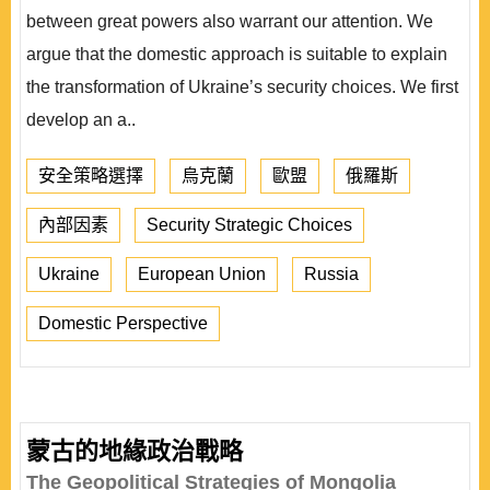
between great powers also warrant our attention. We
argue that the domestic approach is suitable to explain
the transformation of Ukraine’s security choices. We first
develop an a..
安全策略選擇
烏克蘭
歐盟
俄羅斯
內部因素
Security Strategic Choices
Ukraine
European Union
Russia
Domestic Perspective
蒙古的地緣政治戰略
The Geopolitical Strategies of Mongolia