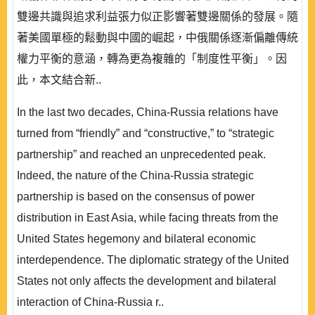
雙邊共識與追求利益張力似正影響著雙邊關係的發展。隨
著美國單極的鬆動與中國的崛起，中俄關係逐漸偏離傳統
權力平衡的意涵，轉為更為複雜的「制度性平衡」。因
此，本文結合新..
In the last two decades, China-Russia relations have
turned from “friendly” and “constructive,” to “strategic
partnership” and reached an unprecedented peak.
Indeed, the nature of the China-Russia strategic
partnership is based on the consensus of power
distribution in East Asia, while facing threats from the
United States hegemony and bilateral economic
interdependence. The diplomatic strategy of the United
States not only affects the development and bilateral
interaction of China-Russia r..