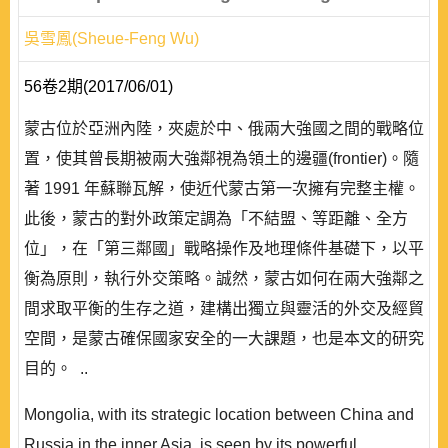
吳雪鳳(Sheue-Feng Wu)
56卷2期(2017/06/01)
蒙古位於亞洲內陸，夾處於中、俄兩大強國之間的戰略位
置，使其曾長期被兩大強鄰視為領土的邊疆(frontier)。隨
著 1991 年蘇聯瓦解，使近代蒙古第一次擁有完整主權。
此後，蒙古的對外政策定調為「不結盟、等距離、全方
位」，在「第三鄰國」戰略操作及地理條件基礎下，以平
衡為原則，執行外交策略。誠然，蒙古如何在兩大強鄰之
間求取平衡的生存之道，建構出獨立與靈活的外交及經貿
空間，是蒙古確保國家安全的一大課題，也是本文的研究
目的。 ..
Mongolia, with its strategic location between China and
Russia in the inner Asia, is seen by its powerful