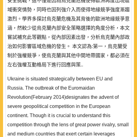
安全挑戰，這不僅是因為烏克蘭危機使得歐洲再度出現區
域衝突情勢，同時也因列強介入而使得地緣競爭強度漸趨
激烈。學界多探討烏克蘭危機及其背後的歐洲地緣競爭意
涵，然較少從烏克蘭內部安全策略選擇的角度分析，本文
嘗試補充此等觀點，從內部因素出發，分析烏克蘭內部政
治如何影響區域危機的發生。 本文認為:第一，烏克蘭受
制於強權競爭，使烏克蘭與其他中間地帶國家，都必須在
左右強權互動格局下進行回應與策..
Ukraine is situated strategically between EU and
Russia. The outbreak of the Euromaidan
Revolution(February 2014)designates the advent of
severe geopolitical competition in the European
continent. Though it is crucial to understand this
competition through the lens of great power rivalry, small
and medium countries that exert certain leverages