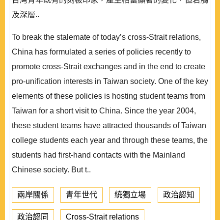
及深層..
To break the stalemate of today’s cross-Strait relations,
China has formulated a series of policies recently to
promote cross-Strait exchanges and in the end to create
pro-unification interests in Taiwan society. One of the key
elements of these policies is hosting student teams from
Taiwan for a short visit to China. Since the year 2004,
these student teams have attracted thousands of Taiwan
college students each year and through these teams, the
students had first-hand contacts with the Mainland
Chinese society. But t..
兩岸關係
青年世代
統獨立場
政治認知
政治認同
Cross-Strait relations