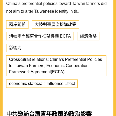
China’s preferential policies toward Taiwan farmers did
not aim to alter Taiwanese identity in th..
兩岸關係
大陸對臺農漁採購政策
海峽兩岸經濟合作框架協議 ECFA
經濟治略
影響力
Cross-Strait relations; China’s Preferential Policies
for Taiwan Farmers; Economic Cooperation
Framework Agreement(ECFA)
economic statecraft; Influence Effect
中共邀訪台灣青年政策的政治影響