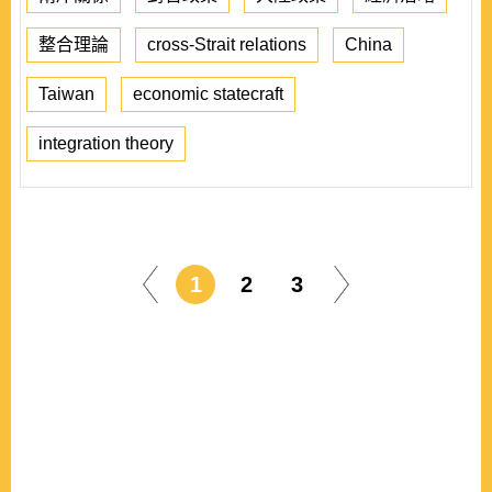
整合理論
cross-Strait relations
China
Taiwan
economic statecraft
integration theory
1
2
3