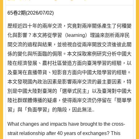
65卷2期(2026/07/02)
歷經近四十年的兩岸交流，究竟對兩岸關係產生了何種變
化與影響？本文將從學習（learning）理論來剖析兩岸民
間交流的過程與結果，並檢視自從兩岸開放交流後彼此關
係的變化與所面臨的侷限。本文採取案例研究分析中國大
陸在經濟發展、農村社區營造方面向臺灣學習的經驗，以
及臺灣在直播帶貨、短影音方面向中國大陸學習的經驗。
本文發現國內政治因素是影響兩岸交流的最主要因素，特
別是中國大陸對臺灣的「選舉式民主」以及臺灣對中國大
陸社群媒體傳播的疑慮，使得兩岸交流仍停留在「簡單學
習」與「負面學習」的階段，因此無法..
What changes and impacts have brought to the cross-
strait relationship after 40 years of exchanges? This