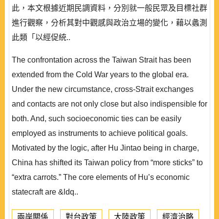
此，本文根據近期民調資料，分別就一般民眾及目標社群
進行觀察，分析其對中觀感與政治立場的變化，藉以蠡測
此類「以經促統..
The confrontation across the Taiwan Strait has been
extended from the Cold War years to the global era.
Under the new circumstance, cross-Strait exchanges
and contacts are not only close but also indispensible for
both. And, such socioeconomic ties can be easily
employed as instruments to achieve political goals.
Motivated by the logic, after Hu Jintao being in charge,
China has shifted its Taiwan policy from “more sticks” to
“extra carrots.” The core elements of Hu’s economic
statecraft are &ldq..
兩岸關係
對台政策
大陸政策
經濟治略