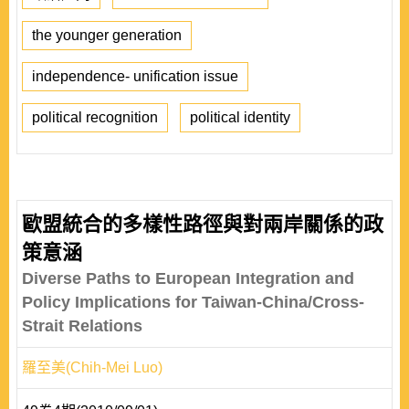
the younger generation
independence- unification issue
political recognition
political identity
歐盟統合的多樣性路徑與對兩岸關係的政
策意涵
Diverse Paths to European Integration and
Policy Implications for Taiwan-China/Cross-
Strait Relations
羅至美(Chih-Mei Luo)