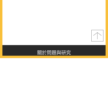
關於問題與研究
About this journal
最新消息
Latest issue
最新期刊
Latest issue
各期期刊
All issues