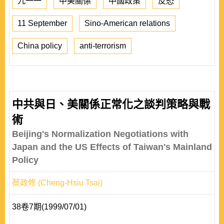
九一一
中美關係
中國政策
反恐
11 September
Sino-American relations
China policy
anti-terrorism
中共與日、美關係正常化之談判策略與戰
術
Beijing's Normalization Negotiations with
Japan and the US Effects of Taiwan's Mainland
Policy
蔡政修 (Cheng-Hsiu Tsai)
38卷7期(1999/07/01)