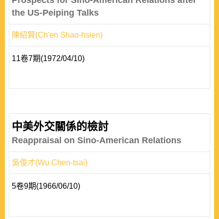
Prospects for Sino-American Relations after
the US-Peiping Talks
陳紹賢(Ch'en Shao-hsien)
11卷7期(1972/04/10)
中美外交關係的檢討
Reappraisal on Sino-American Relations
吳俊才(Wu Chen-tsai)
5卷9期(1966/06/10)