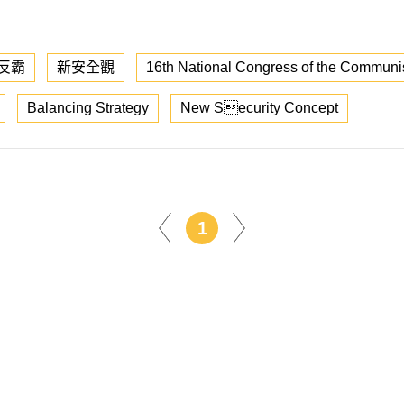
反霸
新安全觀
16th National Congress of the Communis
Balancing Strategy
New Security Concept
1