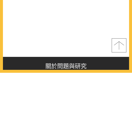
關於問題與研究
About this journal
最新消息
Latest issue
最新期刊
Latest issue
各期期刊
All issues