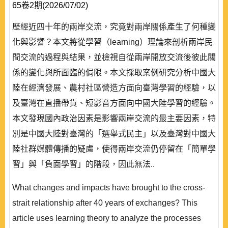
65卷2期(2026/07/02)
歷經近四十年的兩岸交流，究竟對兩岸關係產生了何種變
化與影響？本文將從學習（learning）理論來剖析兩岸民
間交流的過程與結果，並檢視自從兩岸開放交流後彼此關
係的變化與所面臨的侷限。本文採取案例研究分析中國大
陸在經濟發展、農村社區營造方面向臺灣學習的經驗，以
及臺灣在直播帶貨、短影音方面向中國大陸學習的經驗。
本文發現國內政治因素是影響兩岸交流的最主要因素，特
別是中國大陸對臺灣的「選舉式民主」以及臺灣對中國大
陸社群媒體傳播的疑慮，使得兩岸交流仍停留在「簡單學
習」與「負面學習」的階段，因此無法..
What changes and impacts have brought to the cross-
strait relationship after 40 years of exchanges? This
article uses learning theory to analyze the processes