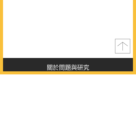
關於問題與研究
About this journal
最新消息
Latest issue
最新期刊
Latest issue
各期期刊
All issues