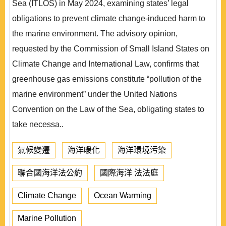
Sea (ITLOS) in May 2024, examining states’ legal
obligations to prevent climate change-induced harm to
the marine environment. The advisory opinion,
requested by the Commission of Small Island States on
Climate Change and International Law, confirms that
greenhouse gas emissions constitute “pollution of the
marine environment” under the United Nations
Convention on the Law of the Sea, obligating states to
take necessa..
氣候變遷
海洋暖化
海洋環境污染
聯合國海洋法公約
國際海洋 法法庭
Climate Change
Ocean Warming
Marine Pollution