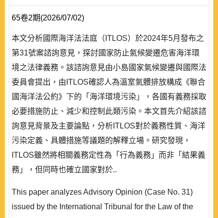
65卷2期(2026/07/02)
本文分析國際海洋法法庭（ITLOS）於2024年5月發布之
第31號案諮詢意見，探討國家防止氣候變遷危害海洋環
境之法律義務。該諮詢意見由小島國家氣候變遷與國際法
委員會提出，由ITLOS確認人為溫室氣體排放構成《聯合
國海洋法公約》下的「海洋環境污染」，各國有義務採取
必要措施防止、減少和控制此類污染。本文首先介紹該諮
詢意見背景及主要論點，分析ITLOS對於義務性質、海洋
污染定義、具體措施等議題的解釋立場。研究發現，
ITLOS雖然將相關義務定性為「行為義務」而非「結果義
務」，但同時也確立國家對於..
This paper analyzes Advisory Opinion (Case No. 31)
issued by the International Tribunal for the Law of the