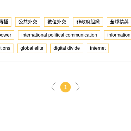
傳播
公共外交
數位外交
非政府組織
全球精英
 power
international political communication
information
tions
global elite
digital divide
internet
1