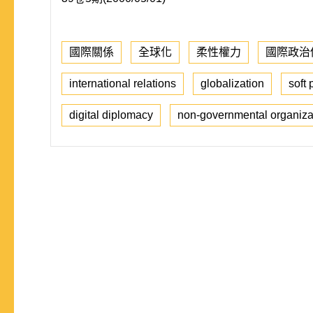
國際關係
全球化
柔性權力
國際政治
international relations
globalization
soft
digital diplomacy
non-governmental organiza