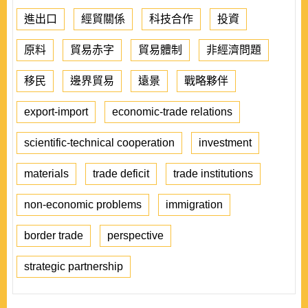
進出口
經貿關係
科技合作
投資
原料
貿易赤字
貿易體制
非經濟問題
移民
邊界貿易
遠景
戰略夥伴
export-import
economic-trade relations
scientific-technical cooperation
investment
materials
trade deficit
trade institutions
non-economic problems
immigration
border trade
perspective
strategic partnership