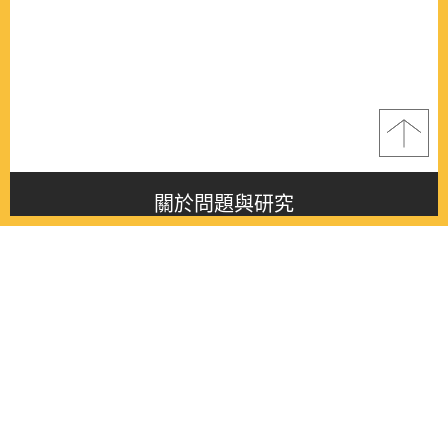
關於問題與研究
About this journal
最新消息
Latest issue
最新期刊
Latest issue
各期期刊
All issues