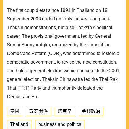
The first coup d’etat since 1991 in Thailand on 19
September 2006 ended not only the year-long anti-
Thaksin demonstrations, but also Thaksin’s political
career. The provisional government, led by General
Sonthi Boonyaratglin, organized by the Council for
Democratic Reform (CDR), was determined to restore a
democratic government, to revise the new constitution,
and hold a general election within one year. In the 2001
general election, Thaksin Shinawatra led the Thai Rak
Thai (TRT) Party and triumphantly defeated the
Democratic Pa..
泰國
政商關係
塔克辛
金錢政治
Thailand
business and politics