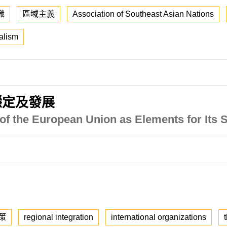
織
區域主義
Association of Southeast Asian Nations
alism
穩定及發展
 of the European Union as Elements for Its 
策
regional integration
international organizations