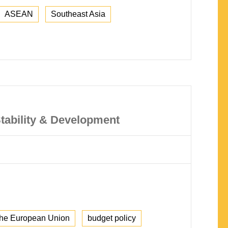
ASEAN
Southeast Asia
Stability & Development
the European Union
budget policy