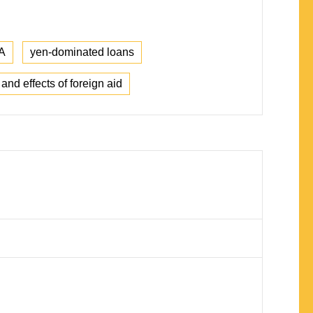
A
yen-dominated loans
 and effects of foreign aid