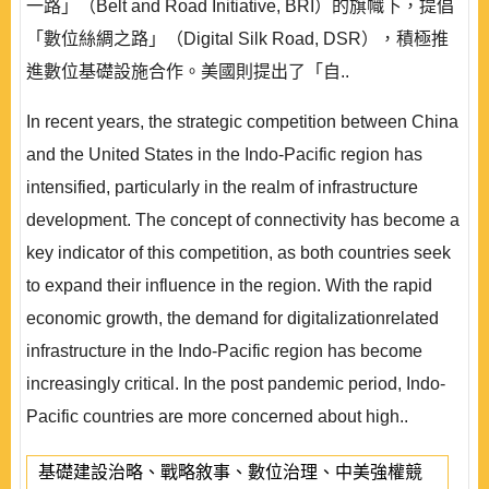
一路」（Belt and Road Initiative, BRI）的旗幟下，提倡
「數位絲綢之路」（Digital Silk Road, DSR），積極推
進數位基礎設施合作。美國則提出了「自..
In recent years, the strategic competition between China
and the United States in the Indo-Pacific region has
intensified, particularly in the realm of infrastructure
development. The concept of connectivity has become a
key indicator of this competition, as both countries seek
to expand their influence in the region. With the rapid
economic growth, the demand for digitalizationrelated
infrastructure in the Indo-Pacific region has become
increasingly critical. In the post pandemic period, Indo-
Pacific countries are more concerned about high..
基礎建設治略、戰略敘事、數位治理、中美強權競