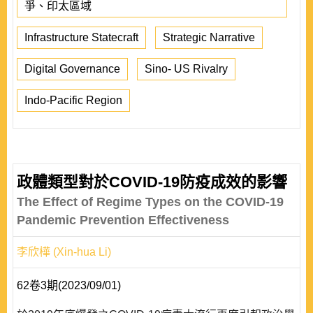
爭、印太區域
Infrastructure Statecraft
Strategic Narrative
Digital Governance
Sino- US Rivalry
Indo-Pacific Region
政體類型對於COVID-19防疫成效的影響
The Effect of Regime Types on the COVID-19
Pandemic Prevention Effectiveness
李欣樺 (Xin-hua Li)
62卷3期(2023/09/01)