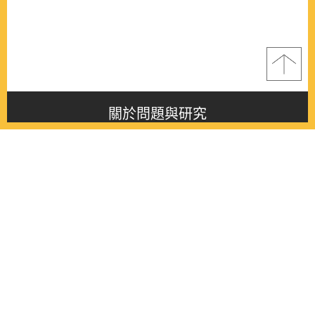
關於問題與研究
About this journal
最新消息
Latest issue
最新期刊
Latest issue
各期期刊
All issues
徵稿啟事
Contribution