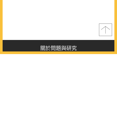
關於問題與研究
About this journal
最新消息
Latest issue
最新期刊
Latest issue
各期期刊
All issues
徵稿啟事