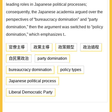
leading roles in Japanese political processes;
consequently, the Japanese academia argued over the
perspectives of “bureaucracy domination” and “party
domination,” then the argument was switched to “policy
domination,” which emphasizes t..
官僚主導
政黨主導
政策類型
政治過程
自民黨政治
party domination
bureaucracy domination
policy types
Japanese political process
Liberal Democratic Party