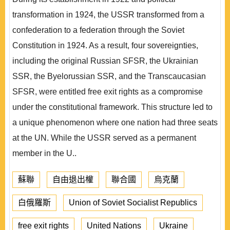
transformation in 1924, the USSR transformed from a
confederation to a federation through the Soviet
Constitution in 1924. As a result, four sovereignties,
including the original Russian SFSR, the Ukrainian
SSR, the Byelorussian SSR, and the Transcaucasian
SFSR, were entitled free exit rights as a compromise
under the constitutional framework. This structure led to
a unique phenomenon where one nation had three seats
at the UN. While the USSR served as a permanent
member in the U..
蘇聯
自由退出權
聯合國
烏克蘭
白俄羅斯
Union of Soviet Socialist Republics
free exit rights
United Nations
Ukraine