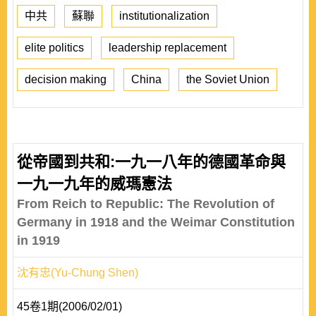
中共
蘇聯
institutionalization
elite politics
leadership replacement
decision making
China
the Soviet Union
從帝國到共和:一九一八年的德國革命與
一九一九年的威瑪憲法
From Reich to Republic: The Revolution of
Germany in 1918 and the Weimar Constitution
in 1919
沈有忠(Yu-Chung Shen)
45卷1期(2006/02/01)