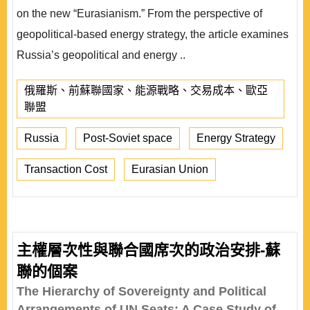
on the new “Eurasianism.” From the perspective of
geopolitical-based energy strategy, the article examines
Russia’s geopolitical and energy ..
俄羅斯、前蘇聯國家、能源戰略、交易成本、歐亞
聯盟
Russia
Post-Soviet space
Energy Strategy
Transaction Cost
Eurasian Union
主權層次性與聯合國席次的政治安排-蘇
聯的個案
The Hierarchy of Sovereignty and Political
Arrangements of UN Seats: A Case Study of