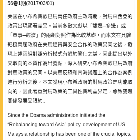
56卷1期(2017/03/01)
美國在小布希與歐巴馬兩任政府主政時期，對馬來西亞的
政策出現顯著差異。當前多數文獻以「雙邊─多邊」或
「軍事─經濟」的兩組對照作為比較基礎，而本文在具體
耙梳兩屆政府在美馬經貿與安全合作的政策異同之後，發
現上述兩組對照分析模式有過於簡化之嫌，因此提出以外
交取向的本質作為出發點，深入研究小布希與歐巴馬政府
對馬政策的異同。以美馬反恐和南海議題上的合作為案例
進行分析之後，本文發現小布希政府的對馬政策是功能取
向的，因此著重對馬政策的工具性與利益界定，導致雙邊
關係發展受限於..
Since the Obama administration initiated the
“Rebalancing toward Asia” policy, development of US-
Malaysia relationship has been one of the crucial topics.