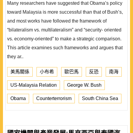
Many researchers have suggested that Obama’s policy
toward Malaysia is more successful than that of Bush’s,
and most works have followed the framework of
“bilateralism vs. multilateralism” and “security- oriented
vs. economy-oriented” to make a strategic comparison.
This article examines such frameworks and argues that
they ar..
美馬關係
小布希
歐巴馬
反恐
南海
US-Malaysia Relation
George W. Bush
Obama
Counterterrorism
South China Sea