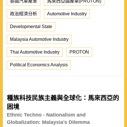
泰國汽車產業
馬來西亞國產車(PROTON)
政治經濟分析
Automotive Industry
Developmental State
Malaysia Automotive Industry
Thai Automotive Industry
PROTON
Political Economics Analysis
種族科技民族主義與全球化：馬來西亞的
困境
Ethnic Techno - Nationalism and
Globalization: Malaysia's Dilemma