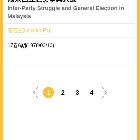
Inter-Party Struggle and General Election in
Malaysia
羅石圃(Lo Shih-P'u)
17卷6期(1978/03/10)
1
2
3
4