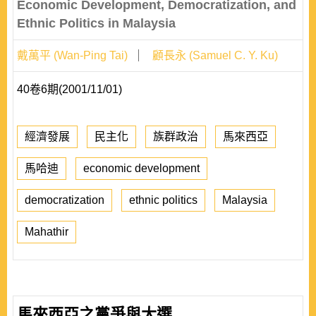
Economic Development, Democratization, and
Ethnic Politics in Malaysia
戴萬平 (Wan-Ping Tai)
顧長永 (Samuel C. Y. Ku)
40卷6期(2001/11/01)
經濟發展
民主化
族群政治
馬來西亞
馬哈迪
economic development
democratization
ethnic politics
Malaysia
Mahathir
馬來西亞之黨爭與大選