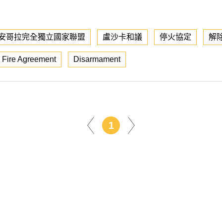
安哥拉完全獨立國家聯盟
盧沙卡和議
停火協定
解
 Fire Agreement
Disarmament
1