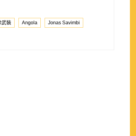
除武裝
Angola
Jonas Savimbi