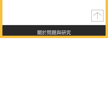
關於問題與研究
About this journal
最新消息
Latest issue
最新期刊
Latest issue
各期期刊
All issues
徵稿啟事
Contribution