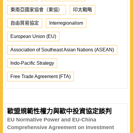
東南亞國家協會（東協）
印太戰略
自由貿易協定
Interregionalism
European Union (EU)
Association of Southeast Asian Nations (ASEAN)
Indo-Pacific Strategy
Free Trade Agreement (FTA)
歐盟規範性權力與歐中投資協定談判
EU Normative Power and EU-China
Comprehensive Agreement on Investment