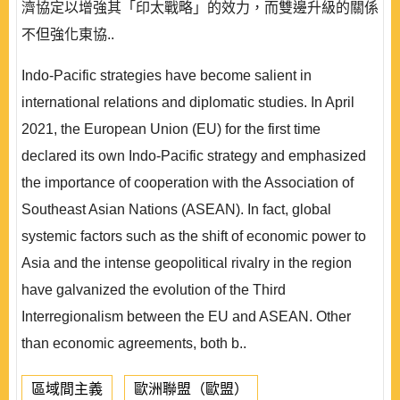
濟協定以增強其「印太戰略」的效力，而雙邊升級的關係
不但強化東協..
Indo-Pacific strategies have become salient in
international relations and diplomatic studies. In April
2021, the European Union (EU) for the first time
declared its own Indo-Pacific strategy and emphasized
the importance of cooperation with the Association of
Southeast Asian Nations (ASEAN). In fact, global
systemic factors such as the shift of economic power to
Asia and the intense geopolitical rivalry in the region
have galvanized the evolution of the Third
Interregionalism between the EU and ASEAN. Other
than economic agreements, both b..
區域間主義
歐洲聯盟（歐盟）