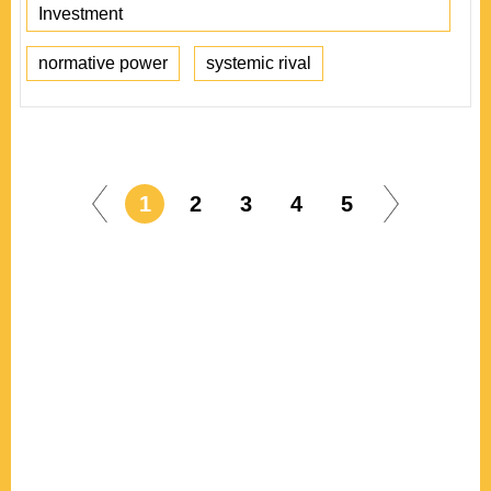
Investment
normative power
systemic rival
1
2
3
4
5