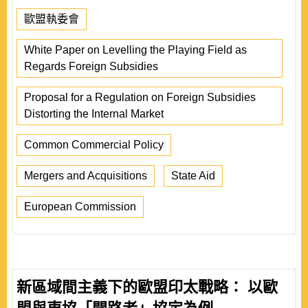
歐盟執委會
White Paper on Levelling the Playing Field as
Regards Foreign Subsidies
Proposal for a Regulation on Foreign Subsidies
Distorting the Internal Market
Common Commercial Policy
Mergers and Acquisitions
State Aid
European Commission
新區域間主義下的歐盟印太戰略： 以歐