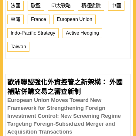
法國
歐盟
印太戰略
積極避險
中國
臺灣
France
European Union
Indo-Pacific Strategy
Active Hedging
Taiwan
歐洲聯盟強化外資控管之新架構： 外國
補貼併購交易之審查新制
European Union Moves Toward New
Framework for Strengthening Foreign
Investment Control: New Screening Regime
Targeting Foreign-Subsidized Merger and
Acquisition Transactions