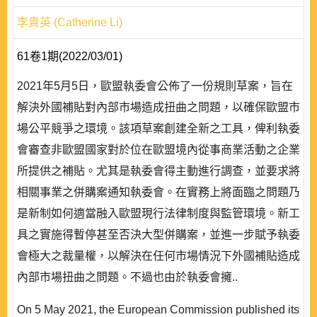
李貴英 (Catherine Li)
61卷1期(2022/03/01)
2021年5月5日，歐盟執委會公佈了一份規則草案，旨在
解決外國補貼對內部市場造成扭曲之問題，以確保歐盟市
場公平競爭之環境。該項草案創建全新之工具，俾利執委
會審查非歐盟國家對於位在歐盟境內從事商業活動之企業
所提供之補貼。尤其是執委會得主動進行調查，並要求將
相關事業之併購案通知執委會。在實務上將面臨之問題乃
是新制如何適當融入歐盟現行法律制度與監管環境。新工
具之實施得暫停甚至否決大型併購案，並進一步賦予執委
會極大之裁量權，以解決在任何市場情況下外國補貼造成
內部市場扭曲之問題。不過也由於執委會擁..
On 5 May 2021, the European Commission published its