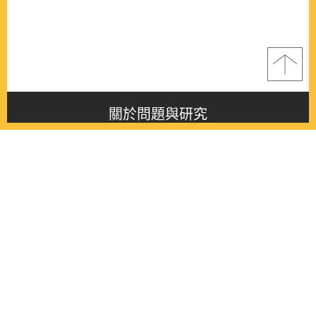
關於問題與研究
About this journal
最新消息
Latest issue
最新期刊
Latest issue
各期期刊
All issues
徵稿啟事
Contribution