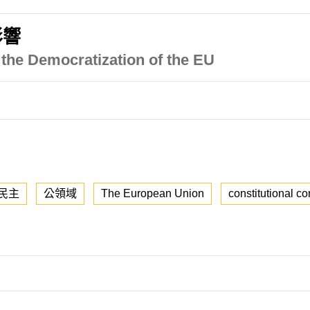
影響
 the Democratization of the EU
民主
公領域
The European Union
constitutional c