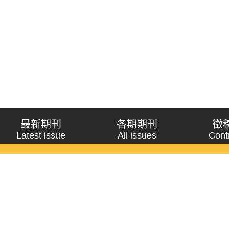
最新期刊
各期期刊
徵
Latest issue
All issues
Cont
《問題與研究》季刊 Wenti Yu Yanjiu
Copyright © 2021 Wenti Yu Yanjiu. All Rights Reserved.
獲「國科會人文社會科學研究中心」補助