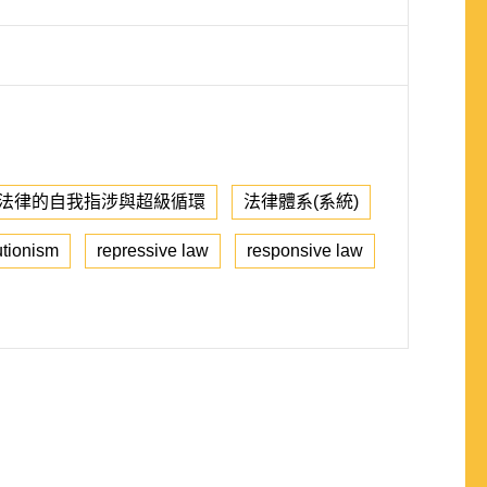
法律的自我指涉與超級循環
法律體系(系統)
utionism
repressive law
responsive law