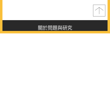
關於問題與研究
About this journal
最新消息
Latest issue
最新期刊
Latest issue
各期期刊
All issues
徵稿啟事
Contribution
聯絡我們