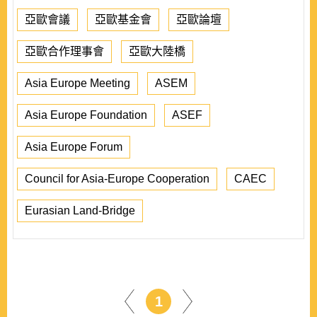
亞歐會議
亞歐基金會
亞歐論壇
亞歐合作理事會
亞歐大陸橋
Asia Europe Meeting
ASEM
Asia Europe Foundation
ASEF
Asia Europe Forum
Council for Asia-Europe Cooperation
CAEC
Eurasian Land-Bridge
1